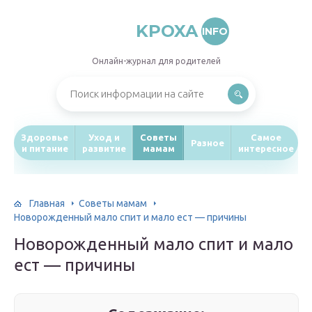
KPOXA
INFO
Онлайн-журнал для родителей
Здоровье
Уход и
Советы
Самое
Разное
и питание
развитие
мамам
интересное
Главная
Советы мамам
Новорожденный мало спит и мало ест — причины
Новорожденный мало спит и мало
ест — причины