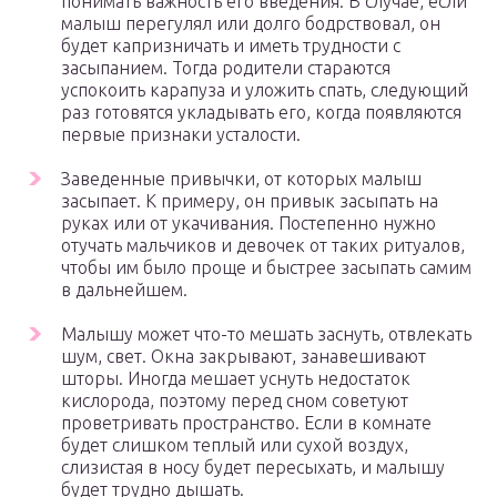
понимать важность его введения. В случае, если
малыш перегулял или долго бодрствовал, он
будет капризничать и иметь трудности с
засыпанием. Тогда родители стараются
успокоить карапуза и уложить спать, следующий
раз готовятся укладывать его, когда появляются
первые признаки усталости.
Заведенные привычки, от которых малыш
засыпает. К примеру, он привык засыпать на
руках или от укачивания. Постепенно нужно
отучать мальчиков и девочек от таких ритуалов,
чтобы им было проще и быстрее засыпать самим
в дальнейшем.
Малышу может что-то мешать заснуть, отвлекать
шум, свет. Окна закрывают, занавешивают
шторы. Иногда мешает уснуть недостаток
кислорода, поэтому перед сном советуют
проветривать пространство. Если в комнате
будет слишком теплый или сухой воздух,
слизистая в носу будет пересыхать, и малышу
будет трудно дышать.