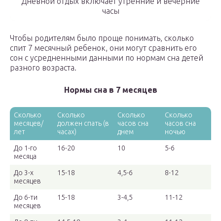
Дневной отдых включает утренние и вечерние
часы
Чтобы родителям было проще понимать, сколько
спит 7 месячный ребенок, они могут сравнить его
сон с усредненными данными по нормам сна детей
разного возраста.
Нормы сна в 7 месяцев
Сколько
Сколько
Сколько
Сколько
месяцев/
должен спать (в
часов сна
часов сна
лет
часах)
днем
ночью
До 1-го
16-20
10
5-6
месяца
До 3-х
15-18
4,5-6
8-12
месяцев
До 6-ти
15-18
3-4,5
11-12
месяцев