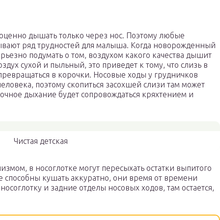
ноценно дышать только через нос. Поэтому любые
вают ряд трудностей для малыша. Когда новорожденный
ерьезно подумать о том, воздухом какого качества дышит
здух сухой и пыльный, это приведет к тому, что слизь в
превращаться в корочки. Носовые ходы у грудничков
человека, поэтому скопиться засохшей слизи там может
ночное дыхание будет сопровождаться кряхтением и
Чистая детская
змом, в носоглотке могут пересыхать остатки выпитого
не способны кушать аккуратно, они время от времени
носоглотку и задние отделы носовых ходов, там остается,