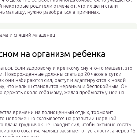
й некоторые родители отмечают, что их дети стали
очь малышу, нужно разобраться в причинах.
ама и спящий младенец
сном на организм ребенка
ться. Если здоровому и крепкому сну что-то мешает, это
. Новорожденные должны спать до 20 часов в сутки,
ак они набираются сил, растут и адаптируются к новой
ому, что малыш становится нервным и беспокойным. Он
о держать около себя маму, желая пребывать у нее на
чества времени на полноценный отдых, тормозит
то непременно сказывается на развитии нервной
о плача грудничок не находит сил, чтобы активно сосать
сивного сосания, малыш засыпает от усталости, а через 15
 требует молоко.