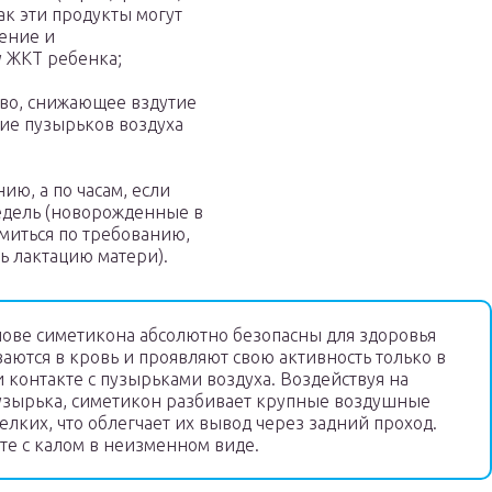
как эти продукты могут
рение и
у ЖКТ ребенка;
тво, снижающее вздутие
ие пузырьков воздуха
ию, а по часам, если
едель (новорожденные в
миться по требованию,
ть лактацию матери).
нове симетикона абсолютно безопасны для здоровья
аются в кровь и проявляют свою активность только в
 контакте с пузырьками воздуха. Воздействуя на
узырька, симетикон разбивает крупные воздушные
лких, что облегчает их вывод через задний проход.
те с калом в неизменном виде.