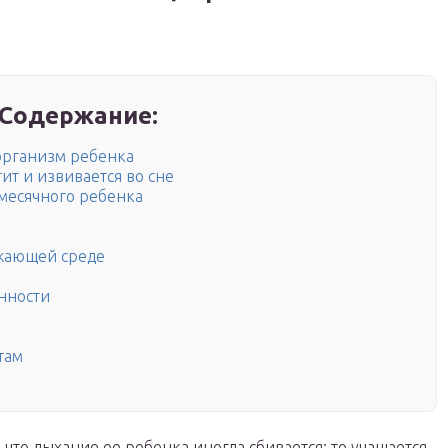
Содержание:
организм ребенка
т и извивается во сне
 месячного ребенка
жающей среде
нности
там
что дыхание ее ребенка иногда сбивается: то учащается,