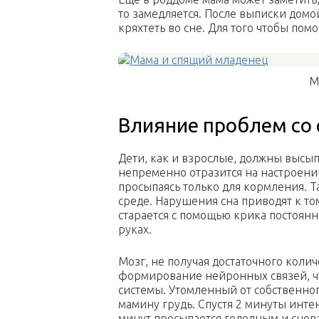
то замедляется. После выписки домо
кряхтеть во сне. Для того чтобы пом
М
Влияние проблем со 
Дети, как и взрослые, должны высыпа
непременно отразится на настроении
просыпаясь только для кормления. Т
среде. Нарушения сна приводят к т
старается с помощью крика постоянн
руках.
Мозг, не получая достаточного коли
формирование нейронных связей, ч
системы. Утомленный от собственног
мамину грудь. Спустя 2 минуты интен
минут просыпается голодным и снова