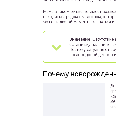
Мама в таком ритме не имеет возмо
находиться рядом с малышом, кото
может в любой момент проснуться и 
Внимание!
Отсутствие 
организму наладить ла
Поэтому ситуация с на
послеродовой депресси
Почему новорожденны
Де
ср
кр
ме
сп