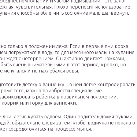
жедневном купании и частом подмывании – это залог
ежная, чувствительная. Плохо переносит использование
Купания способны облегчить состояние малыша, вернуть
о только в положении лежа. Если в первые дни кроха
ем погружаться в воду, то для месячного малыша купание
 он ждет с нетерпением. Он активно двигает ножками,
быть очень внимательными в этот период: крепко, но
е испугался и не нахлебался воды.
готовить детскую ванночку – в ней легче контролировать
роме того, можно приобрести специальные
 зафиксировать ребенка в правильном положении,
 коврик или горку для ванночки.
 дни, легче купать вдвоем. Один родитель двумя руками
ой, обязательно следя за тем, чтобы водичка не попала в
ет сосредоточиться на процессе мытья.