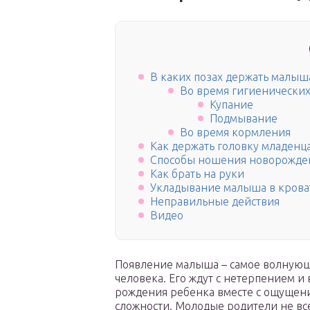
В каких позах держать малыш
Во время гигиенически
Купание
Подмывание
Во время кормления
Как держать головку младенц
Способы ношения новорожде
Как брать на руки
Укладывание малыша в крова
Неправильные действия
Видео
Появление малыша – самое волнующе
человека. Его ждут с нетерпением и
рождения ребенка вместе с ощущени
сложности. Молодые родители не вс