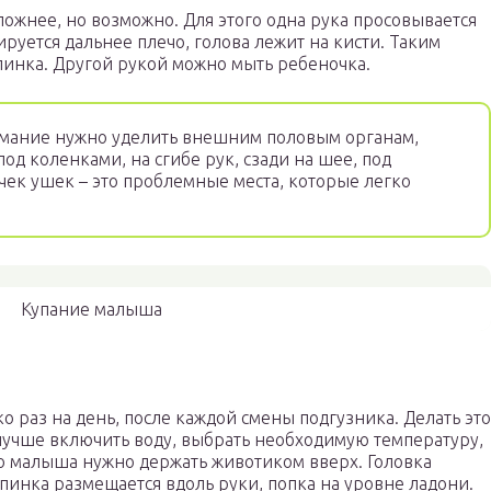
ожнее, но возможно. Для этого одна рука просовывается
уется дальнее плечо, голова лежит на кисти. Таким
пинка. Другой рукой можно мыть ребеночка.
мание нужно уделить внешним половым органам,
под коленками, на сгибе рук, сзади на шее, под
чек ушек – это проблемные места, которые легко
Купание малыша
 раз на день, после каждой смены подгузника. Делать это
 лучше включить воду, выбрать необходимую температуру,
го малыша нужно держать животиком вверх. Головка
спинка размещается вдоль руки, попка на уровне ладони.