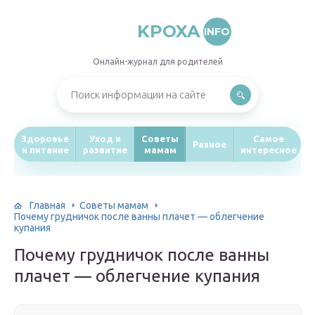
KPOXA
INFO
Онлайн-журнал для родителей
Здоровье
Уход и
Советы
Самое
Разное
и питание
развитие
мамам
интересное
Главная
Советы мамам
Почему грудничок после ванны плачет — облегчение
купания
Почему грудничок после ванны
плачет — облегчение купания