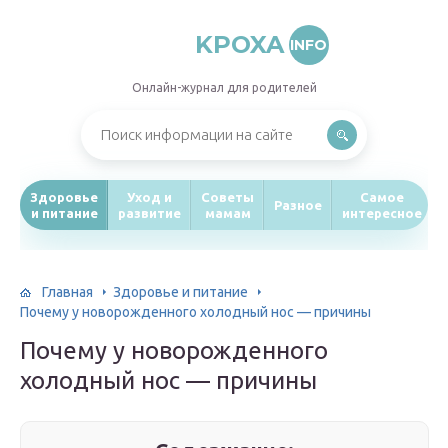
KPOXA
INFO
Онлайн-журнал для родителей
Здоровье
Уход и
Советы
Самое
Разное
и питание
развитие
мамам
интересное
Главная
Здоровье и питание
Почему у новорожденного холодный нос — причины
Почему у новорожденного
холодный нос — причины