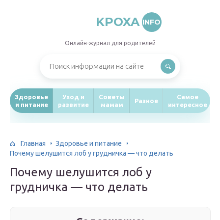
KPOXA
INFO
Онлайн-журнал для родителей
Здоровье
Уход и
Советы
Самое
Разное
и питание
развитие
мамам
интересное
Главная
Здоровье и питание
Почему шелушится лоб у грудничка — что делать
Почему шелушится лоб у
грудничка — что делать