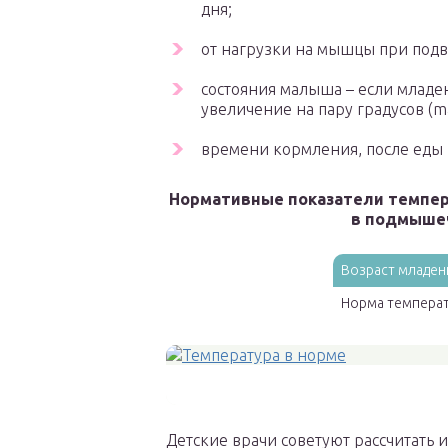
дня;
от нагрузки на мышцы при подв
состояния малыша – если младен
увеличение на пару градусов (ma
времени кормления, после еды
Нормативные показатели темпер
в подмышеч
Возраст младенц
Норма температ
Детские врачи советуют рассчитать