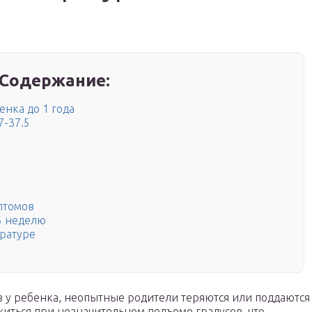
Содержание:
нка до 1 года
7-37.5
птомов
5 неделю
ературе
в у ребенка, неопытные родители теряются или поддаются
иться при незначительном подъеме градусов, что