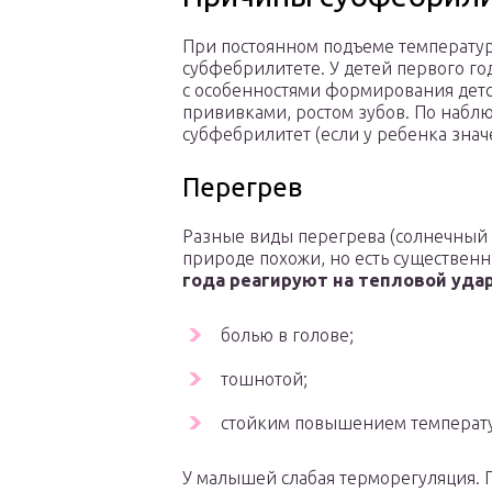
При постоянном подъеме температур
субфебрилитете. У детей первого го
с особенностями формирования дет
прививками, ростом зубов. По наблюд
субфебрилитет (если у ребенка знач
Перегрев
Разные виды перегрева (солнечный 
природе похожи, но есть существен
года реагируют на тепловой удар
болью в голове;
тошнотой;
стойким повышением температу
У малышей слабая терморегуляция. 