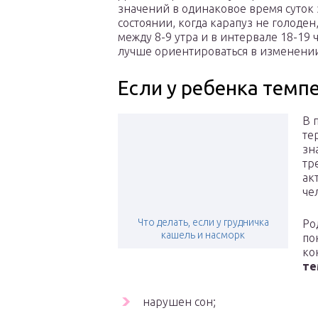
значений в одинаковое время суток 
состоянии, когда карапуз не голоден
между 8-9 утра и в интервале 18-19 
лучше ориентироваться в изменении 
Если у ребенка темпе
В 
те
зн
тр
ак
че
Что делать, если у грудничка
Ро
кашель и насморк
по
ко
те
нарушен сон;