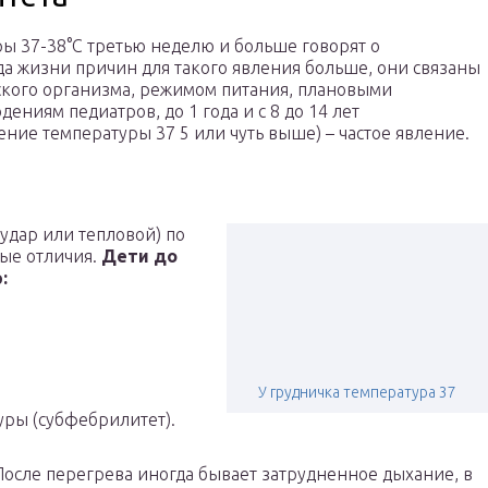
ы 37-38°С третью неделю и больше говорят о
да жизни причин для такого явления больше, они связаны
ского организма, режимом питания, плановыми
ениям педиатров, до 1 года и с 8 до 14 лет
ение температуры 37 5 или чуть выше) – частое явление.
удар или тепловой) по
ные отличия.
Дети до
:
У грудничка температура 37
ры (субфебрилитет).
После перегрева иногда бывает затрудненное дыхание, в