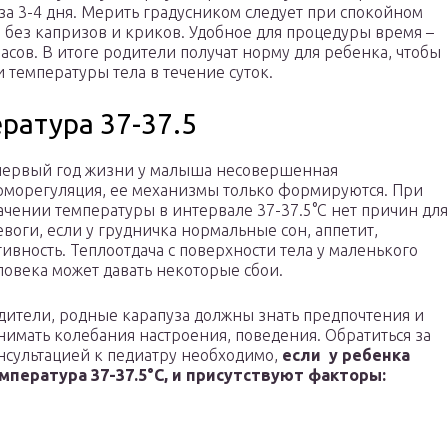
за 3-4 дня. Мерить градусником следует при спокойном
, без капризов и криков. Удобное для процедуры время –
часов. В итоге родители получат норму для ребенка, чтобы
температуры тела в течение суток.
ратура 37-37.5
первый год жизни у малыша несовершенная
рморегуляция, ее механизмы только формируются. При
ачении температуры в интервале 37-37.5°С нет причин для
евоги, если у грудничка нормальные сон, аппетит,
тивность. Теплоотдача с поверхности тела у маленького
ловека может давать некоторые сбои.
дители, родные карапуза должны знать предпочтения и
нимать колебания настроения, поведения. Обратиться за
нсультацией к педиатру необходимо,
если у ребенка
мпература 37-37.5°С, и присутствуют факторы: