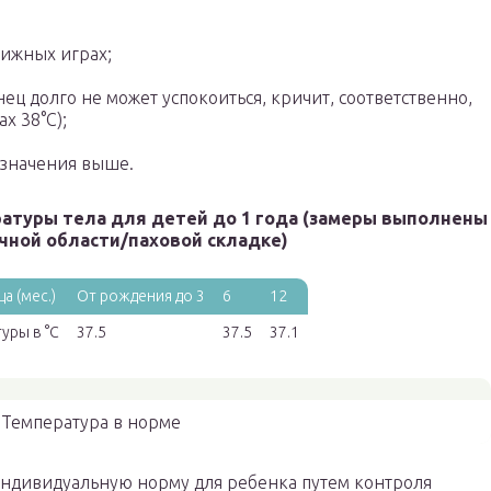
ижных играх;
ец долго не может успокоиться, кричит, соответственно,
x 38°С);
 значения выше.
атуры тела для детей до 1 года (замеры выполнены
ной области/паховой складке)
а (мес.)
От рождения до 3
6
12
уры в °С
37.5
37.5
37.1
Температура в норме
 индивидуальную норму для ребенка путем контроля