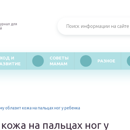
урнал для
й
ХОД И
СОВЕТЫ
РАЗНОЕ
АЗВИТИЕ
МАМАМ
му облазит кожа на пальцах ног у ребенка
кожа на пальцах ног у