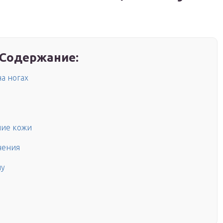
Содержание:
а ногах
ние кожи
чения
чу