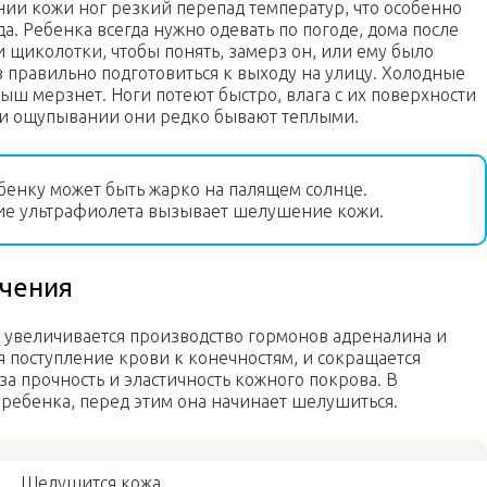
нии кожи ног резкий перепад температур, что особенно
а. Ребенка всегда нужно одевать по погоде, дома после
 щиколотки, чтобы понять, замерз он, или ему было
 правильно подготовиться к выходу на улицу. Холодные
алыш мерзнет. Ноги потеют быстро, влага с их поверхности
ри ощупывании они редко бывают теплыми.
енку может быть жарко на палящем солнце.
ие ультрафиолета вызывает шелушение кожи.
ечения
 увеличивается производство гормонов адреналина и
я поступление крови к конечностям, и сокращается
за прочность и эластичность кожного покрова. В
у ребенка, перед этим она начинает шелушиться.
Шелушится кожа