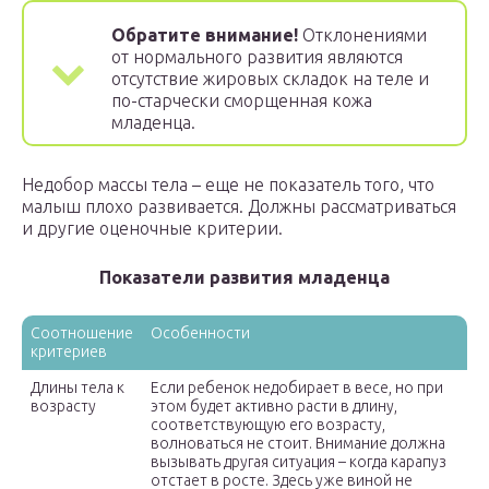
Обратите внимание!
Отклонениями
от нормального развития являются
отсутствие жировых складок на теле и
по-старчески сморщенная кожа
младенца.
Недобор массы тела – еще не показатель того, что
малыш плохо развивается. Должны рассматриваться
и другие оценочные критерии.
Показатели развития младенца
Соотношение
Особенности
критериев
Длины тела к
Если ребенок недобирает в весе, но при
возрасту
этом будет активно расти в длину,
соответствующую его возрасту,
волноваться не стоит. Внимание должна
вызывать другая ситуация – когда карапуз
отстает в росте. Здесь уже виной не