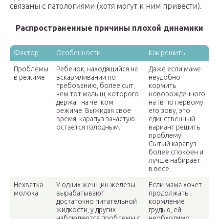
связаны с патологиями (хотя могут к ним привести).
Распространенные причины плохой динамики
Фактор
Особенности
Как решить
Проблемы
Ребенок, находящийся на
Даже если маме
в режиме
вскармливании по
неудобно
требованию, более сыт,
кормить
чем тот малыш, которого
новорожденного
держат на четком
на гв по первому
режиме. Выжидая свое
его зову, это
время, карапуз зачастую
единственный
остается голодным.
вариант решить
проблему.
Сытый карапуз
более спокоен и
лучше набирает
в весе.
Нехватка
У одних женщин железы
Если мама хочет
молока
вырабатывают
продолжать
достаточно питательной
кормление
жидкости, у других –
грудью, ей
наблюдаются проблемы с
необходимо