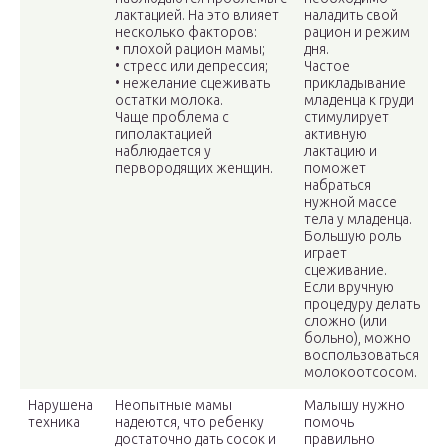
лактацией. На это влияет
наладить свой
несколько факторов:
рацион и режим
• плохой рацион мамы;
дня.
• стресс или депрессия;
Частое
• нежелание сцеживать
прикладывание
остатки молока.
младенца к груди
Чаще проблема с
стимулирует
гиполактацией
активную
наблюдается у
лактацию и
первородящих женщин.
поможет
набраться
нужной массе
тела у младенца.
Большую роль
играет
сцеживание.
Если вручную
процедуру делать
сложно (или
больно), можно
воспользоваться
молокоотсосом.
Нарушена
Неопытные мамы
Малышу нужно
техника
надеются, что ребенку
помочь
достаточно дать сосок и
правильно