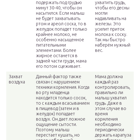
подержать под грудью
ухватить грудь,
минут 30-40, чтобы он
чтобы его десны
насытился. Если малыш
могли
не будет захватывать
надавливать на
ртом и ареол соска, то в
железы. Это
желудок попадет только
усилит приток
крайнее молоко, не
молока к соску.
особенно насыщенное
Так мы быстро
питательными
наберём нужный
элементами. Более
вес.
жирное останется в
задней части груди, мама
его потом сцеживает.
Захват
Данный фактор также
Мама должна
воздуха
связан с нарушением
каждый раз
техники кормления. Когда
контролировать,
во рту младенца
правильно ли
находится только сосок,
малыш ухватил
то с каждым всасыванием
грудь. Даже в
в пищевод (затем и в
этом случае во
желудок) попадает
время
воздух. Он дает ложное
кормления
ощущение сытости.
необходимо
Поэтому малыш
периодически
перестает кушать, но
держать карапуза