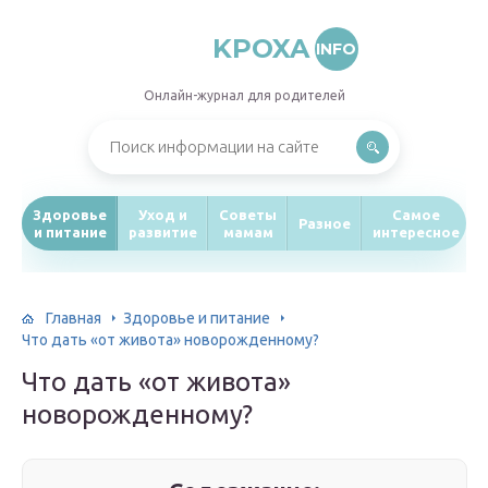
KPOXA
INFO
Онлайн-журнал для родителей
Здоровье
Уход и
Советы
Самое
Разное
и питание
развитие
мамам
интересное
Главная
Здоровье и питание
Что дать «от живота» новорожденному?
Что дать «от живота»
новорожденному?