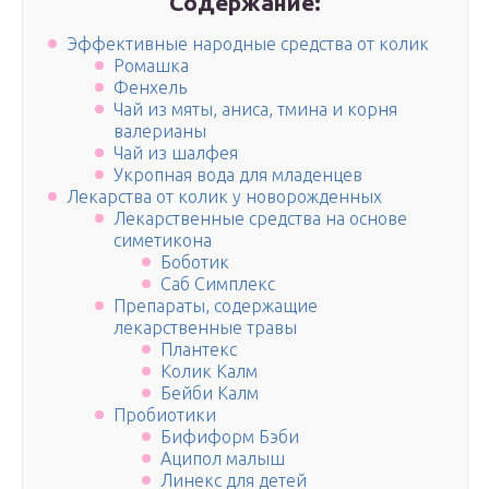
Содержание:
Эффективные народные средства от колик
Ромашка
Фенхель
Чай из мяты, аниса, тмина и корня
валерианы
Чай из шалфея
Укропная вода для младенцев
Лекарства от колик у новорожденных
Лекарственные средства на основе
симетикона
Боботик
Саб Симплекс
Препараты, содержащие
лекарственные травы
Плантекс
Колик Калм
Бейби Калм
Пробиотики
Бифиформ Бэби
Аципол малыш
Линекс для детей