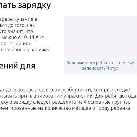
лать зарядку
первое купание в
ся до того, как
то значит, что
 можно с 10-14 дня
тклонений или
 противопоказаниями.
Зеленый кал у ребенка — почему
ений для
зеленоватый стул
каждого возраста есть свои особенности, которые следует
итывать при планировании упражнений. Для ребят до года
тскую зарядку следует разделить на 4 основные группы,
иентированные на количество месяцев от роду ребенка.