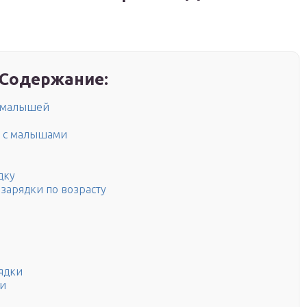
Содержание:
я малышей
у с малышами
дку
зарядки по возрасту
ядки
ки