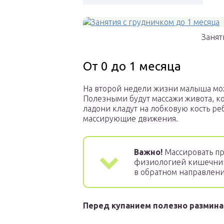
Занят
От 0 до 1 месяца
На второй недели жизни малыша мож
Полезными будут массажи живота, к
ладони кладут на лобковую кость реб
массирующие движения.
Важно!
Массировать про
физиологией кишечника
в обратном направлени
Перед купанием полезно разминат