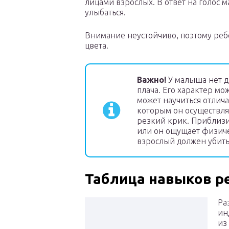
лицами взрослых. В ответ на голос 
улыбаться.
Внимание неустойчиво, поэтому ре
цвета.
Важно!
У малыша нет др
плача. Его характер м
может научиться отлича
которым он осуществляе
резкий крик. Приблизи
или он ощущает физиче
взрослый должен убить
Таблица навыков ре
Ра
ин
из