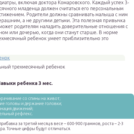
диатры, включая доктора Комаровского. Каждый успех 3-
сячного младенца должен считаться его персональным
стижением. Родители должны сравнивать малыша с ним
ерашним, а не другими детьми. Эта полезная привычка
может родителям наладить доверительные отношения с
ном или дочерью, когда они станут старше. В норме
ехмесячный ребенок умеет приблизительно это
ьный трехмесячный ребенок
авыки ребенка 3 мес.
орачивание со спины на живот;
тие головы и держание головки;
инация движений;
тельный рефлекс.
рибавка за третий месяц в весе – 600-900 граммов, роста – 2-3
ра. Точные цифры будут отличаться.