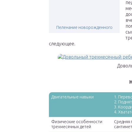
пе
ме
до
вч
по
Пеленание новорожденного
сы
тр
следующее.
Довол
Н
Двигательные навыки
1. Перев
2. Подня
3. Коорд
4. Хвата
Физические особенности
Средняя п
трехмесячных детей
сантимет