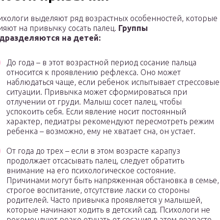
ихологи выделяют ряд возрастных особенностей, которые
ияют на привычку сосать палец.
Группы
дразделяются на детей:
До года – в этот возрастной период сосание пальца
относится к проявлению рефлекса. Оно может
наблюдаться чаще, если ребенок испытывает стрессовые
ситуации. Привычка может сформироваться при
отлучении от груди. Малыш сосет палец, чтобы
успокоить себя. Если явление носит постоянный
характер, педиатры рекомендуют пересмотреть режим
ребенка – возможно, ему не хватает сна, он устает.
От года до трех – если в этом возрасте карапуз
продолжает отсасывать палец, следует обратить
внимание на его психологическое состояние.
Причинами могут быть напряженная обстановка в семье,
строгое воспитание, отсутствие ласки со стороны
родителей. Часто привычка проявляется у малышей,
которые начинают ходить в детский сад. Психологи не
рекомендуют резко отучать от сосания в этом возрасте.