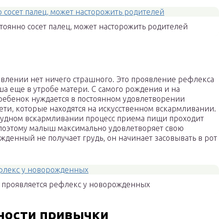
стоянно сосет палец, может насторожить родителей
м явлении нет ничего страшного. Это проявление рефлекса
ша еще в утробе матери. С самого рождения и на
ребенок нуждается в постоянном удовлетворении
дети, которые находятся на искусственном вскармливании.
 грудном вскармливании процесс приема пищи проходит
 поэтому малыш максимально удовлетворяет свою
ожденный не получает грудь, он начинает засовывать в рот
а проявляется рефлекс у новорожденных
ности привычки