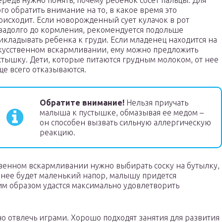
ередь нужно понять, почему ребенок сосет пальцы. Для
ого обратить внимание на то, в какое время это
оисходит. Если новорожденный сует кулачок в рот
задолго до кормления, рекомендуется подольше
икладывать ребенка к груди. Если младенец находится на
кусственном вскармливании, ему можно предложить
стышку. Дети, которые питаются грудным молоком, от нее
ще всего отказываются.
Обратите внимание!
Нельзя приучать
малыша к пустышке, обмазывая ее медом –
он способен вызвать сильную аллергическую
реакцию.
венном вскармливании нужно выбирать соску на бутылку,
 нее будет маленький напор, малышу придется
ким образом удастся максимально удовлетворить
о отвлечь играми. Хорошо подходят занятия для развития