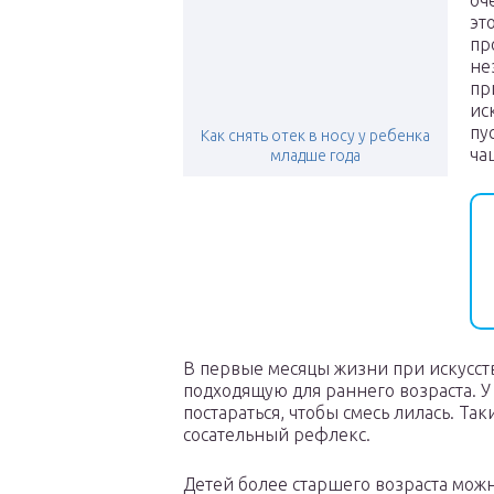
оч
эт
пр
не
пр
ис
пу
Как снять отек в носу у ребенка
ча
младше года
В первые месяцы жизни при искусст
подходящую для раннего возраста. У
постараться, чтобы смесь лилась. Та
сосательный рефлекс.
Детей более старшего возраста можн