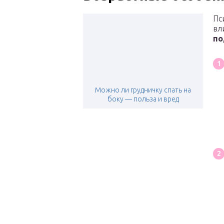
Пс
вл
по
Можно ли грудничку спать на
боку — польза и вред