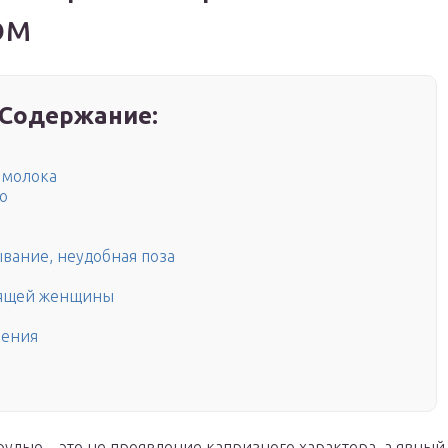
ом
Содержание:
 молока
о
вание, неудобная поза
мящей женщины
шения
удью – это не проявление капризного характера, а явный