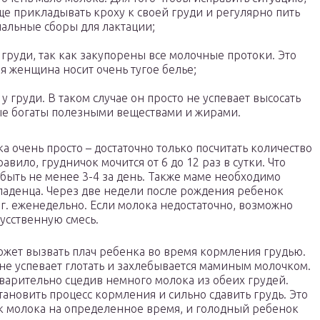
е прикладывать кроху к своей груди и регулярно пить
иальные сборы для лактации;
груди, так как закупорены все молочные протоки. Это
я женщина носит очень тугое белье;
 груди. В таком случае он просто не успевает высосать
ые богаты полезными веществами и жирами.
ка очень просто – достаточно только посчитать количество
вило, грудничок мочится от 6 до 12 раз в сутки. Что
 быть не менее 3-4 за день. Также маме необходимо
ладенца. Через две недели после рождения ребенок
 г. еженедельно. Если молока недостаточно, возможно
усственную смесь.
ожет вызвать плач ребенка во время кормления грудью.
 не успевает глотать и захлебывается маминым молочком.
варительно сцедив немного молока из обеих грудей.
тановить процесс кормления и сильно сдавить грудь. Это
к молока на определенное время, и голодный ребенок