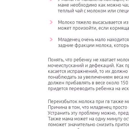
маме необходимо как можно чащ
теплый чай с молоком или спец
Молоко тяжело высасывается из 
может произойти, если кормяща
Младенец очень мало находится у
задние фракции молока, котор
Понять, что ребенку не хватает моло
мочеиспусканий и дефекаций. Как пра
касается испражнений, то их должно
понаблюдать за увеличением веса м
должен прибавлять в весе около 150
придется переводить ребенка на иск
Переизбыток молока при гв также м
Причина в том, что младенец просто
Устранить эту проблему можно, пред
Также мама может на одну минуту ос
поможет значительно снизить прито