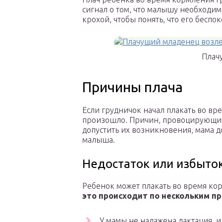
сигнал о том, что малышу необходим
крохой, чтобы понять, что его беспо
Плач
Причины плача
Если грудничок начал плакать во вр
произошло. Причин, провоцирующих т
допустить их возникновения, мама 
малыша.
Недостаток или избыто
Ребенок может плакать во время кор
это происходит по нескольким п
У мамы не налажена лактация, и