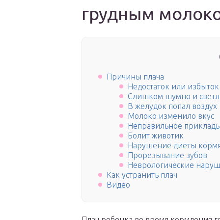
грудным молок
Причины плача
Недостаток или избыток
Слишком шумно и светл
В желудок попал воздух
Молоко изменило вкус
Неправильное приклады
Болит животик
Нарушение диеты кор
Прорезывание зубов
Неврологические нару
Как устранить плач
Видео
Плач ребенка во время кормления гр