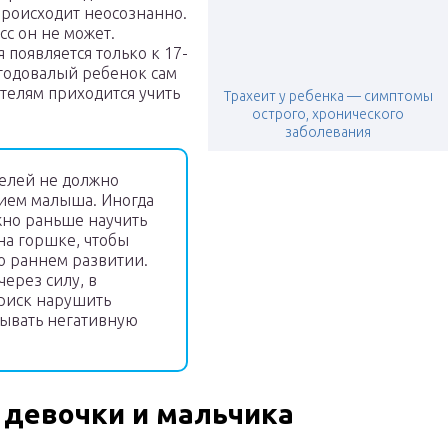
роисходит неосознанно.
с он не может.
появляется только к 17-
 годовалый ребенок сам
ителям приходится учить
Трахеит у ребенка — симптомы
острого, хронического
заболевания
елей не должно
ием малыша. Иногда
жно раньше научить
на горшке, чтобы
го раннем развитии.
через силу, в
 риск нарушить
зывать негативную
 девочки и мальчика