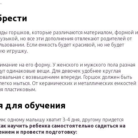
.
брести
виды горшков, которые различаются материалом, формой и
 музыкой, но все эти дополнения отвлекают родителей от
льзовании. Если емкость будет красивой, но не будет
ую игрушку.
мание на его форму. У женского и мужского пола разная
дут одинаковые вещи. Для девочек удобнее круглая
 овальная с возвышением впереди. Горшок должен быть
 легко мыться. От керамических и металлических емкостей
ия пластиковым.
 для обучения
м: одному малышу хватит 3-4 дня, другому придется
как научить ребенка самостоятельно садиться на
ением и провести подготовку: