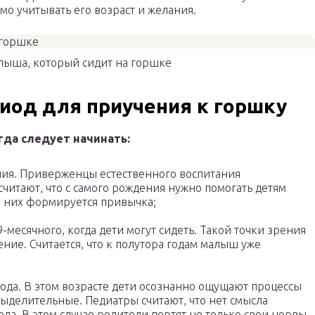
о учитывать его возраст и желания.
лыша, который сидит на горшке
иод для приучения к горшку
гда следует начинать:
ния. Приверженцы естественного воспитания
считают, что с самого рождения нужно помогать детям
 у них формируется привычка;
-месячного, когда дети могут сидеть. Такой точки зрения
ние. Считается, что к полутора годам малыш уже
 года. В этом возрасте дети осознанно ощущают процессы
выделительные. Педиатры считают, что нет смысла
ода. В этом случае родители портят не только свои нервы,