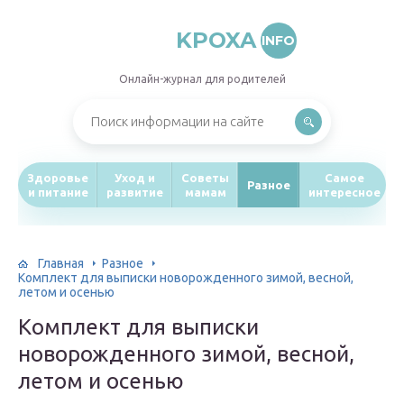
KPOXA
INFO
Онлайн-журнал для родителей
Здоровье
Уход и
Советы
Самое
Разное
и питание
развитие
мамам
интересное
Главная
Разное
Комплект для выписки новорожденного зимой, весной,
летом и осенью
Комплект для выписки
новорожденного зимой, весной,
летом и осенью