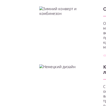
О
м
в
п
к
м
К
С
о
в
т
р