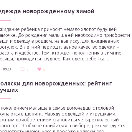
Одежда новорожденному зимой
жидание ребенка приносит немало хлопот будущей
амочке. До рождения малыша ей необходимо приобрести
ещи и одежду в роддом, на выписку, для ежедневных
рогулок. В летний период главное качество одежки –
расота и удобство. Тем, кто ждет пополнения в зимние
есяцы, приходится труднее. Как одеть ребенка,...
8923
0
6
оляски для новорожденных: рейтинг
лучших
 появлением малыша в семье домочадцы с головой
кунаются в шопинг. Наряду с одеждой и игрушками,
ажным приобретением становится четырехколесный
ранспорт. Чтобы не ошибиться в выборе, рекомендуется
ассмотреть имеющиеся в продаже коляски для