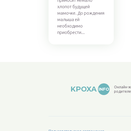
приносит немало
хлопот будущей
мамочке. До рождения
малыша ей
необходимо
приобрести...
KPOXA
Онлайн-ж
INFO
родителе