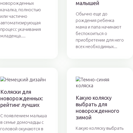
малышей
новорожденных
качалка, полностью
Обычно еще до
или частично
рождения ребенка
автоматизирующая
мама и папа начинают
процесс укачивания
беспокоиться о
младенца....
приобретении для него
всех необходимых...
Коляски для
Какую коляску
новорожденных:
выбрать для
рейтинг лучших
новорожденного
С появлением малыша
зимой
в семье домочадцы с
Какую коляску выбрать
головой окунаются в