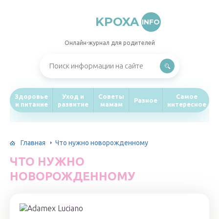
KPOXA
INFO
Онлайн-журнал для родителей
Здоровье
Уход и
Советы
Самое
Разное
и питание
развитие
мамам
интересное
Главная
Что нужно новорожденному
ЧТО НУЖНО
НОВОРОЖДЕННОМУ