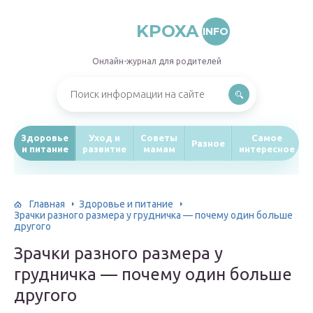
KPOXA
INFO
Онлайн-журнал для родителей
Здоровье
Уход и
Советы
Самое
Разное
и питание
развитие
мамам
интересное
Главная
Здоровье и питание
Зрачки разного размера у грудничка — почему один больше
другого
Зрачки разного размера у
грудничка — почему один больше
другого