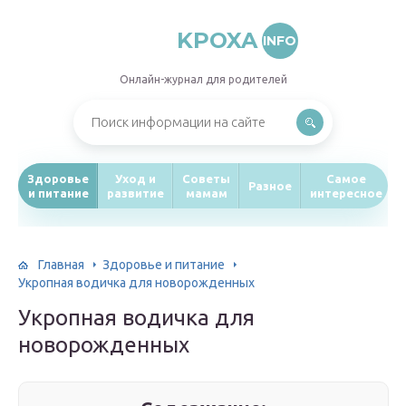
KPOXA
INFO
Онлайн-журнал для родителей
Здоровье
Уход и
Советы
Самое
Разное
и питание
развитие
мамам
интересное
Главная
Здоровье и питание
Укропная водичка для новорожденных
Укропная водичка для
новорожденных