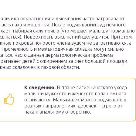
мальчика покраснения и высыпания часто затрагивают
ласть паха и мошонки. После подмываний зуд немного
ихает, набирая силу ночью (что мешает малышу нормально
сыпаться). Поверхность высыпаний шелушится. При этом
жные покровы полового члена зудом не затрагиваются, а
т промежность и межъягодичная складка могут сильно
саться. Часто данная дерматологическая проблема
трагивает детей с ожирением за счет большой площади
жных складочек в паховой области.
К сведению.
В плане гигиенического ухода
малыши мужского и женского пола немного
отличаются. Мальчишек можно подмывать в
разных направлениях, девочек – строго от
паха к анальному отверстию.