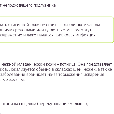
т неподходящего подгузника
ть с гигиеной тоже не стоит – при слишком частом
щими средствами или туалетным мылом могут
раздражение и даже начаться грибковая инфекция.
я нежной младенческой кожи – потница. Она представляет
ков. Локализуется обычно в складках шеи, ножек, а также
заболевание возникает из-за торможения испарения
овые железы.
о организма в целом (перекутывание малыша);
;