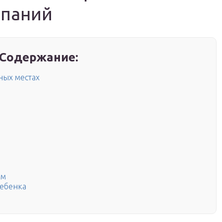
ыпаний
Содержание:
ных местах
ом
ебенка