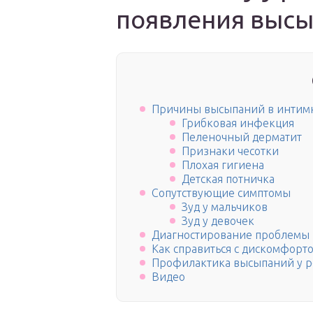
появления выс
Причины высыпаний в интим
Грибковая инфекция
Пеленочный дерматит
Признаки чесотки
Плохая гигиена
Детская потничка
Сопутствующие симптомы
Зуд у мальчиков
Зуд у девочек
Диагностирование проблемы
Как справиться с дискомфорт
Профилактика высыпаний у р
Видео