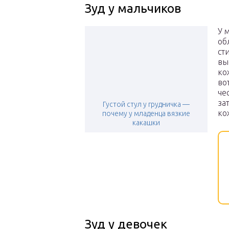
Зуд у мальчиков
У 
об
ст
вы
ко
во
че
за
Густой стул у грудничка —
ко
почему у младенца вязкие
какашки
Зуд у девочек