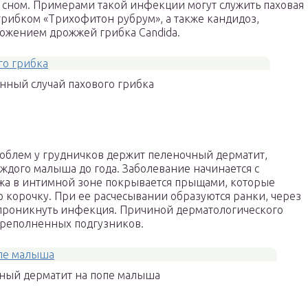
м сном. Примерами такой инфекции могут служить паховая
грибком «Трихофитон рубрум», а также кандидоз,
жением дрожжей грибка Candida.
нный случай пахового грибка
облем у грудничков держит пеленочный дерматит,
ждого малыша до года. Заболевание начинается с
жа в интимной зоне покрывается прыщами, которые
 корочку. При ее расчесывании образуются ранки, через
проникнуть инфекция. Причиной дерматологического
ереполненных подгузников.
ный дерматит на попе малыша