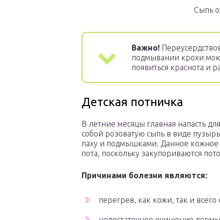
Сыпь о
Важно!
Переусердствова
подмывании крохи мою
появиться краснота и 
Детская потничка
В летние месяцы главная напасть дл
собой розоватую сыпь в виде пузырь
паху и подмышками. Данное кожное 
пота, поскольку закупориваются пот
Причинами болезни являются:
перегрев, как кожи, так и всег
недостаточное очищение дермы