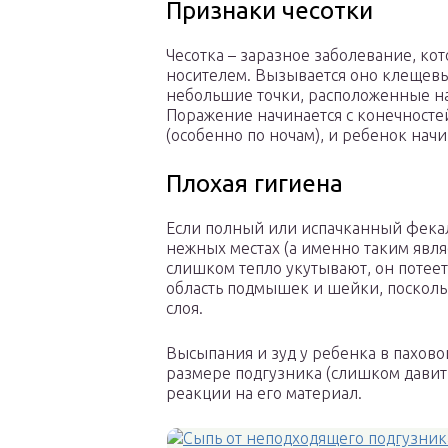
Признаки чесотки
Чесотка – заразное заболевание, ко
носителем. Вызывается оно клещевы
небольшие точки, расположенные на
Поражение начинается с конечностей
(особенно по ночам), и ребенок начи
Плохая гигиена
Если полный или испачканный фекал
нежных местах (а именно таким явля
слишком тепло укутывают, он потеет
область подмышек и шейки, посколь
слоя.
Высыпания и зуд у ребенка в пахов
размере подгузника (слишком давит
реакции на его материал.