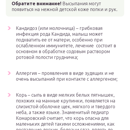
Обратите внимание
!
Высыпания могут
появиться на нежной детской коже попки и рук.
Кандидоз (или молочница) – грибковая
инфекция рода Кандида, малыш может
подхватить ее от матери, особенно при
ослабленном иммунитете, лечение состоит в
основном в обработке содовым раствором
ротовой полости грудничка;
Аллергия – проявления в виде зудящих и не
очень высыпаний при контакте с аллергеном;
Корь – сыпь в виде мелких белых пятнышек,
похожих на манные крупинки, появляется на
слизистой оболочке щек, мягкого и твердого
неба, а также языке. Знаменитый педиатр
Комаровский считает, что корь опасна для
маленьких детей такими осложнениями, как
воспаление легких, болезни глаз, вплоть до