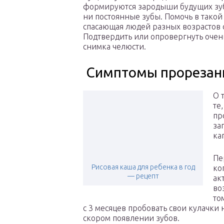
формируются зародыши будущих зубо
ни постоянные зубы. Помочь в такой
спасающая людей разных возрастов 
Подтвердить или опровергнуть очен
снимка челюсти.
Симптомы прорезани
О 
те
пр
за
ка
Пе
Рисовая каша для ребенка в год
ко
— рецепт
ак
во
то
с 3 месяцев пробовать свои кулачки 
скором появлении зубов.