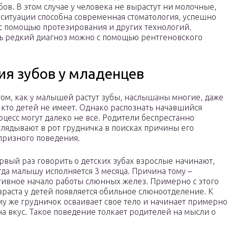
в. В этом случае у человека не вырастут ни молочные,
 ситуации способна современная стоматология, успешно
с помощью протезирования и других технологий.
ь редкий диагноз можно с помощью рентгеновского
я зубов у младенцев
том, как у малышей растут зубы, наслышаны многие, даже
, кто детей не имеет. Однако распознать начавшийся
оцесс могут далеко не все. Родители беспрестанно
глядывают в рот грудничка в поисках причины его
призного поведения.
рвый раз говорить о детских зубах взрослые начинают,
гда малышу исполняется 3 месяца. Причина тому –
тивное начало работы слюнных желез. Примерно с этого
зраста у детей появляется обильное слюноотделение. К
му же грудничок осваивает свое тело и начинает примерно
на вкус. Такое поведение толкает родителей на мысли о