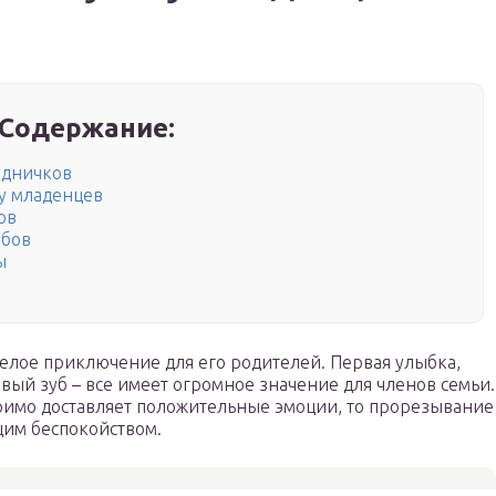
Содержание:
удничков
у младенцев
ов
убов
ы
целое приключение для его родителей. Первая улыбка,
вый зуб – все имеет огромное значение для членов семьи.
римо доставляет положительные эмоции, то прорезывание
бщим беспокойством.