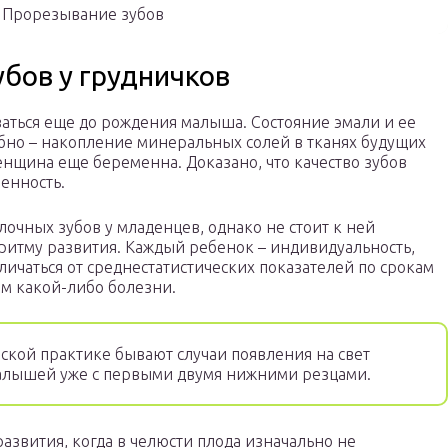
Прорезывание зубов
убов у грудничков
ться еще до рождения малыша. Состояние эмали и ее
бно – накопление минеральных солей в тканях будущих
енщина еще беременна. Доказано, что качество зубов
менность.
лочных зубов у младенцев, однако не стоит к ней
оритму развития. Каждый ребенок – индивидуальность,
личаться от среднестатистических показателей по срокам
ом какой-либо болезни.
кой практике бывают случаи появления на свет
алышей уже с первыми двумя нижними резцами.
развития, когда в челюсти плода изначально не