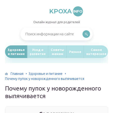
KPOXA
INFO
Онлайн-журнал для родителей
Здоровье
Уход и
Советы
Самое
Разное
и питание
развитие
мамам
интересное
Главная
Здоровье и питание
Почему пупок у новорожденного выпячивается
Почему пупок у новорожденного
выпячивается