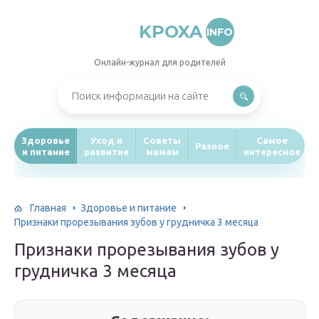
KPOXA
INFO
Онлайн-журнал для родителей
Здоровье
Уход и
Советы
Самое
Разное
и питание
развитие
мамам
интересное
Главная
Здоровье и питание
Признаки прорезывания зубов у грудничка 3 месяца
Признаки прорезывания зубов у
грудничка 3 месяца