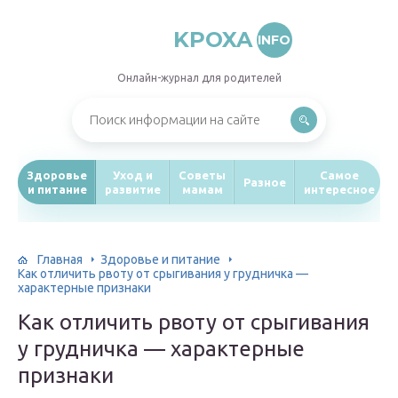
KPOXA
INFO
Онлайн-журнал для родителей
Здоровье
Уход и
Советы
Самое
Разное
и питание
развитие
мамам
интересное
Главная
Здоровье и питание
Как отличить рвоту от срыгивания у грудничка —
характерные признаки
Как отличить рвоту от срыгивания
у грудничка — характерные
признаки