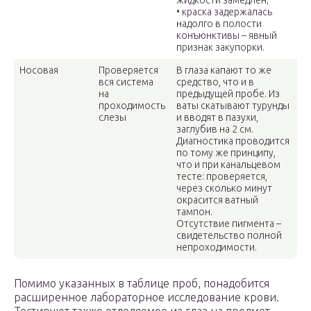
жидкости замедлен;
• краска задержалась
надолго в полости
конъюнктивы – явный
признак закупорки.
Носовая
Проверяется
В глаза капают то же
вся система
средство, что и в
на
предыдущей пробе. Из
проходимость
ваты скатывают турунды
слезы
и вводят в пазухи,
заглубив на 2 см.
Диагностика проводится
по тому же принципу,
что и при канальцевом
тесте: проверяется,
через сколько минут
окрасится ватный
тампон.
Отсутствие пигмента –
свидетельство полной
непроходимости.
Помимо указанных в таблице проб, понадобится
расширенное лабораторное исследование крови.