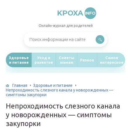
KPOXA
INFO
Онлайн-журнал для родителей
Здоровье
Уход и
Советы
Самое
Разное
и питание
развитие
мамам
интересное
Главная
Здоровье и питание
Непроходимость слезного канала у новорожденных —
симптомы закупорки
Непроходимость слезного канала
у новорожденных — симптомы
закупорки