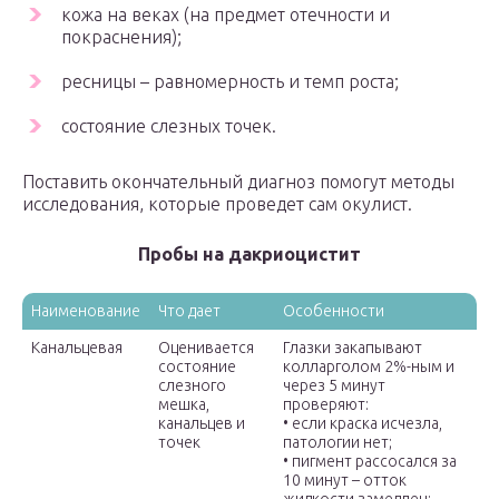
кожа на веках (на предмет отечности и
покраснения);
ресницы – равномерность и темп роста;
состояние слезных точек.
Поставить окончательный диагноз помогут методы
исследования, которые проведет сам окулист.
Пробы на дакриоцистит
Наименование
Что дает
Особенности
Канальцевая
Оценивается
Глазки закапывают
состояние
колларголом 2%-ным и
слезного
через 5 минут
мешка,
проверяют:
канальцев и
• если краска исчезла,
точек
патологии нет;
• пигмент рассосался за
10 минут – отток