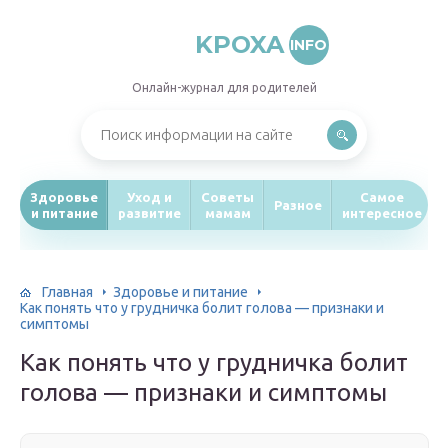
KPOXA
INFO
Онлайн-журнал для родителей
Здоровье
Уход и
Советы
Самое
Разное
и питание
развитие
мамам
интересное
Главная
Здоровье и питание
Как понять что у грудничка болит голова — признаки и
симптомы
Как понять что у грудничка болит
голова — признаки и симптомы