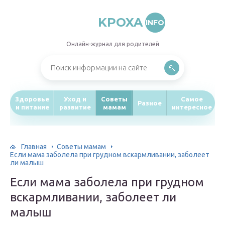
KPOXA
INFO
Онлайн-журнал для родителей
Здоровье
Уход и
Советы
Самое
Разное
и питание
развитие
мамам
интересное
Главная
Советы мамам
Если мама заболела при грудном вскармливании, заболеет
ли малыш
Если мама заболела при грудном
вскармливании, заболеет ли
малыш