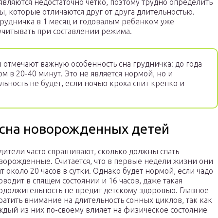
вляются недостаточно четко, поэтому трудно определить
, которые отличаются друг от друга длительностью.
рудничка в 1 месяц и годовалым ребенком уже
учитывать при составлении режима.
отмечают важную особенность сна грудничка: до года
ом в 20-40 минут. Это не является нормой, но и
льность не будет, если ночью кроха спит крепко и
сна новорожденных детей
дители часто спрашивают, сколько должны спать
ворожденные. Считается, что в первые недели жизни они
ят около 20 часов в сутки. Однако будет нормой, если чадо
оводит в спящем состоянии и 16 часов, даже такая
одолжительность не вредит детскому здоровью. Главное –
ратить внимание на длительность сонных циклов, так как
ждый из них по-своему влияет на физическое состояние