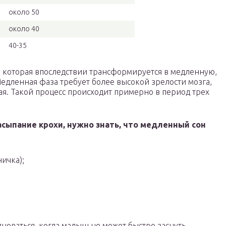
около 50
около 40
40-35
, которая впоследствии трансформируется в медленную,
едленная фаза требует более высокой зрелости мозга,
ая. Такой процесс происходит примерно в период трех
сыпание крохи, нужно знать, что медленный сон
ничка);
новаться, когда малыш не может быстро заснуть.