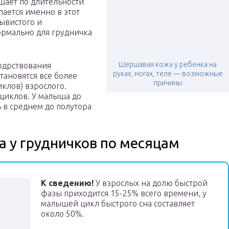
ает по длительности
ается именно в этот
ывистого и
ормально для грудничка
Шершавая кожа у ребенка на
бодрствования
руках, ногах, теле — возможные
становятся все более
причины
клов) взрослого.
 циклов. У малыша до
 в среднем до полутора
а у грудничков по месяцам
К сведению!
У взрослых на долю быстрой
фазы приходится 15-25% всего времени, у
малышей цикл быстрого сна составляет
около 50%.