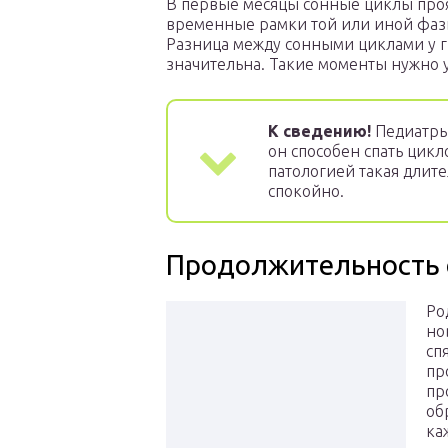
В первые месяцы сонные циклы проя
временные рамки той или иной фазы
Разница между сонными циклами у г
значительна. Такие моменты нужно 
К сведению!
Педиатры 
он способен спать цикл
патологией такая длите
спокойно.
Продолжительность 
Ро
но
сп
пр
пр
об
ка