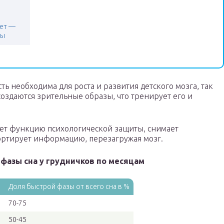
ает —
ны
ь необходима для роста и развития детского мозга, так
создаются зрительные образы, что тренирует его и
ает функцию психологической защиты, снимает
ортирует информацию, перезагружая мозг.
фазы сна у грудничков по месяцам
Доля быстрой фазы от всего сна в %
и
70-75
50-45