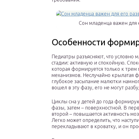
Сон младенца важен для 
Особенности формир
Педиатры разъясняют, что условно 
стадии: активную и спокойную. Спок
которая формируется только к тре
механизмов. Неслучайно крылатая фр
глубокое засыпание малютки намног
вошел в эту фазу, его не могут раз
Циклы сна у детей до года формирую
фазы, затем – поверхностной. В пер
второй – повышается активность моз
Легко может определить, что наступ
перекладывают в кроватку, и он про