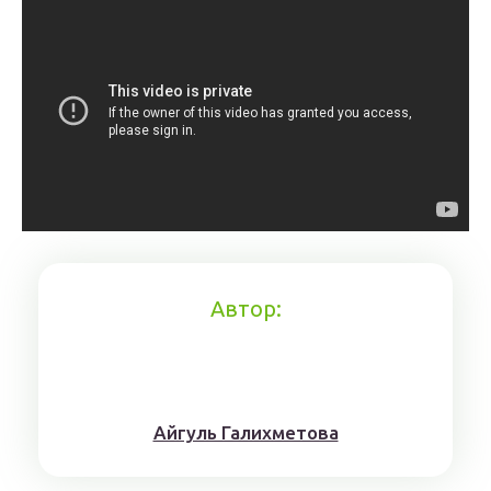
Автор:
Айгуль Галихметова